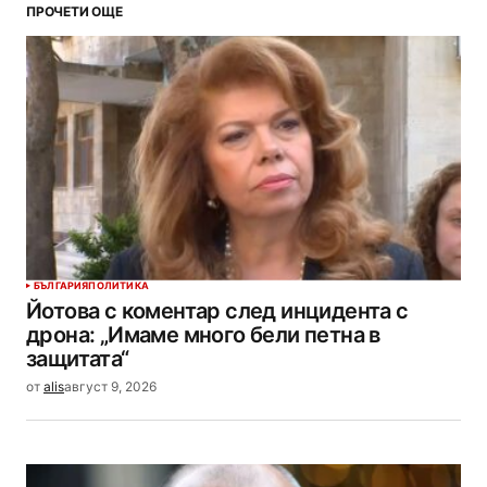
ПРОЧЕТИ ОЩЕ
БЪЛГАРИЯ
ПОЛИТИКА
Йотова с коментар след инцидента с
дрона: „Имаме много бели петна в
защитата“
от
alis
август 9, 2026