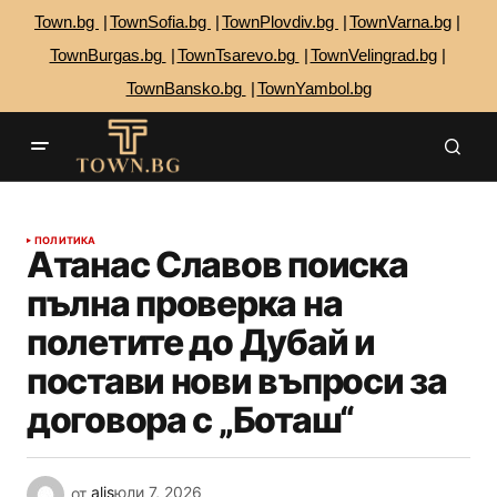
Town.bg
TownSofia.bg
TownPlovdiv.bg
TownVarna.bg
TownBurgas.bg
TownTsarevo.bg
TownVelingrad.bg
TownBansko.bg
TownYambol.bg
ПОЛИТИКА
Атанас Славов поиска
пълна проверка на
полетите до Дубай и
постави нови въпроси за
договора с „Боташ“
от
alis
юли 7, 2026