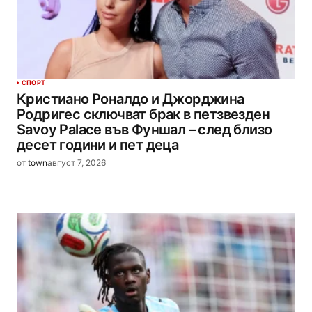
СПОРТ
Кристиано Роналдо и Джорджина
Родригес сключват брак в петзвезден
Savoy Palace във Фуншал – след близо
десет години и пет деца
от
town
август 7, 2026