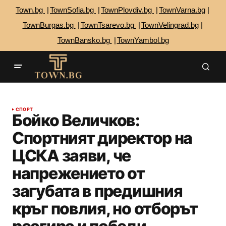
Town.bg
TownSofia.bg
TownPlovdiv.bg
TownVarna.bg
TownBurgas.bg
TownTsarevo.bg
TownVelingrad.bg
TownBansko.bg
TownYambol.bg
СПОРТ
Бойко Величков:
Спортният директор на
ЦСКА заяви, че
напрежението от
загубата в предишния
кръг повлия, но отборът