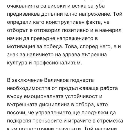
очакванията са високи и всяка загуба
предизвиква допълнително напрежение. Той
определи като конструктивен факта, че
отборът е отговорил позитивно и е намерил
начин да превърне напрежението в
мотивация за победа. Това, според него, е и
знак за наличието на здрава вътрешна
култура и професионализъм.
В заключение Величков подчерта
необходимостта от продължаваща работа
върху емоционалната устойчивост и
вътрешната дисциплина в отбора, като
посочи, че управлението ще продължи да
подкрепя треньорите и играчите в стремежа
към по-постоянни резултати. Той напомни,