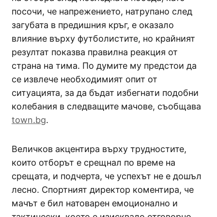
посочи, че напрежението, натрупано след
загубата в предишния кръг, е оказало
влияние върху футболистите, но крайният
резултат показва правилна реакция от
страна на тима. По думите му предстои да
се извлече необходимият опит от
ситуацията, за да бъдат избегнати подобни
колебания в следващите мачове, съобщава
town.bg
.
Величков акцентира върху трудностите,
които отборът е срещнал по време на
срещата, и подчерта, че успехът не е дошъл
лесно. Спортният директор коментира, че
мачът е бил натоварен емоционално и
тактически, което е изисквало отговорно