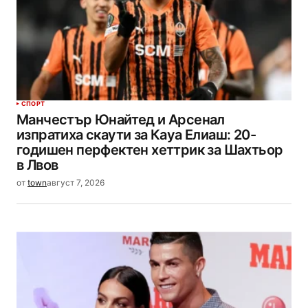
СПОРТ
Манчестър Юнайтед и Арсенал
изпратиха скаути за Кауа Елиаш: 20-
годишен перфектен хеттрик за Шахтьор
в Лвов
от
town
август 7, 2026