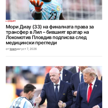
СПОРТ
Мори Диау (33) на финалната права за
трансфер в Лил – бившият вратар на
Локомотив Пловдив подписва след
медицински прегледи
от
town
август 7, 2026