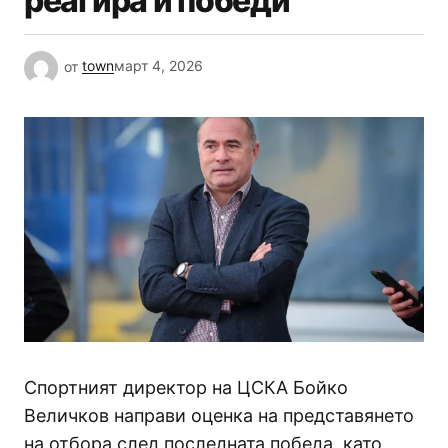
реагира и победи
от
town
март 4, 2026
Спортният директор на ЦСКА Бойко
Величков направи оценка на представянето
на отбора след последната победа, като