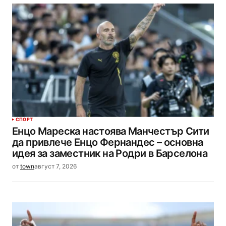
СПОРТ
Енцо Мареска настоява Манчестър Сити
да привлече Енцо Фернандес – основна
идея за заместник на Родри в Барселона
от
town
август 7, 2026