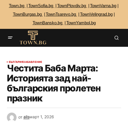
Town.bg
TownSofia.bg
TownPlovdiv.bg
TownVarna.bg
TownBurgas.bg
TownTsarevo.bg
TownVelingrad.bg
TownBansko.bg
TownYambol.bg
БЪЛГАРИЯ
ЗАБАВЛЕНИЕ
Честита Баба Марта:
Историята зад най-
българския пролетен
празник
от
alis
март 1, 2026