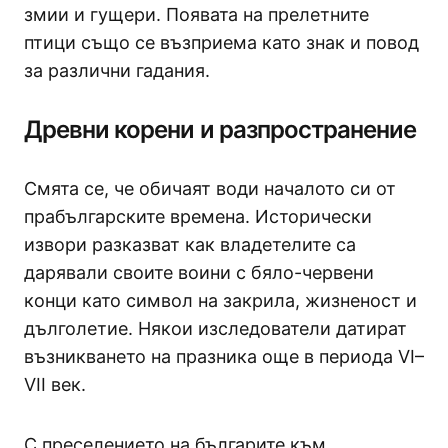
змии и гущери. Появата на прелетните
птици също се възприема като знак и повод
за различни гадания.
Древни корени и разпространение
Смята се, че обичаят води началото си от
прабългарските времена. Исторически
извори разказват как владетелите са
дарявали своите воини с бяло-червени
конци като символ на закрила, жизненост и
дълголетие. Някои изследователи датират
възникването на празника още в периода VI–
VII век.
С преселението на българите към