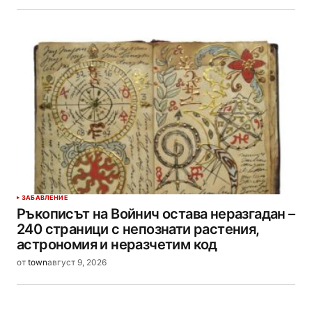
ЗАБАВЛЕНИЕ
Ръкописът на Войнич остава неразгадан –
240 страници с непознати растения,
астрономия и неразчетим код
от
town
август 9, 2026