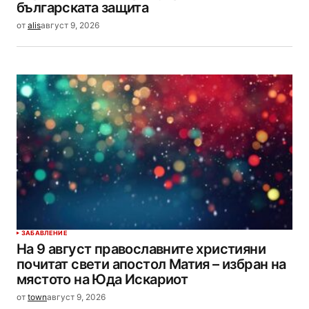
българската защита
от
alis
август 9, 2026
ЗАБАВЛЕНИЕ
На 9 август православните християни
почитат свети апостол Матия – избран на
мястото на Юда Искариот
от
town
август 9, 2026