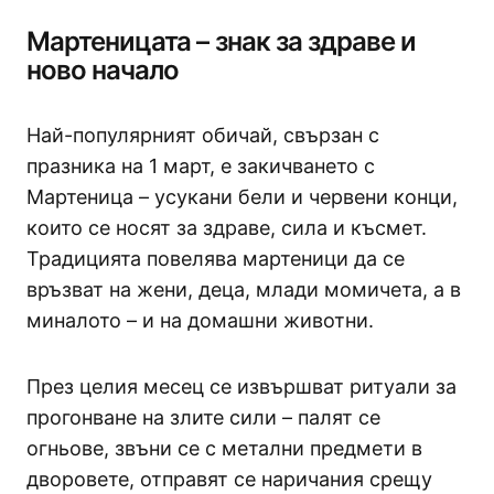
Мартеницата – знак за здраве и
ново начало
Най-популярният обичай, свързан с
празника на 1 март, е закичването с
Мартеница – усукани бели и червени конци,
които се носят за здраве, сила и късмет.
Традицията повелява мартеници да се
връзват на жени, деца, млади момичета, а в
миналото – и на домашни животни.
През целия месец се извършват ритуали за
прогонване на злите сили – палят се
огньове, звъни се с метални предмети в
дворовете, отправят се наричания срещу