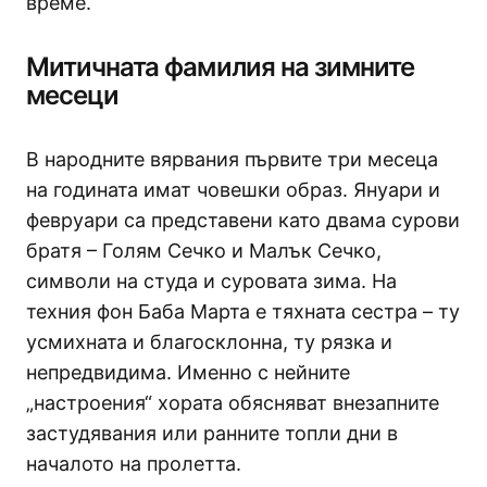
време.
Митичната фамилия на зимните
месеци
В народните вярвания първите три месеца
на годината имат човешки образ. Януари и
февруари са представени като двама сурови
братя – Голям Сечко и Малък Сечко,
символи на студа и суровата зима. На
техния фон Баба Марта е тяхната сестра – ту
усмихната и благосклонна, ту рязка и
непредвидима. Именно с нейните
„настроения“ хората обясняват внезапните
застудявания или ранните топли дни в
началото на пролетта.