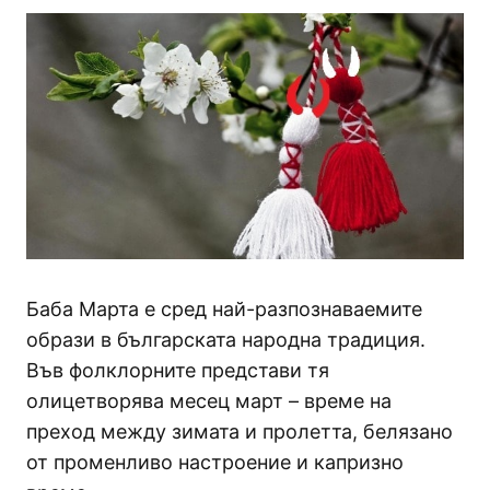
Баба Марта е сред най-разпознаваемите
образи в българската народна традиция.
Във фолклорните представи тя
олицетворява месец март – време на
преход между зимата и пролетта, белязано
от променливо настроение и капризно