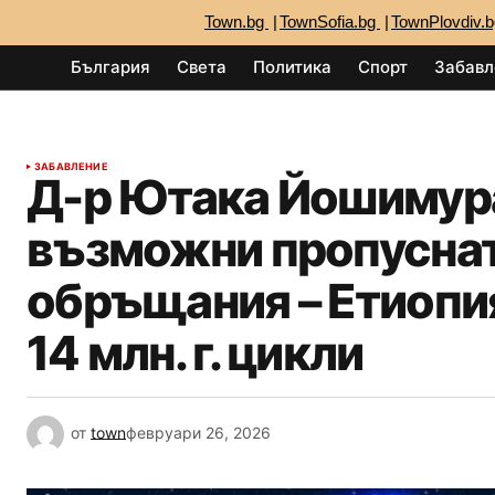
Town.bg
TownSofia.bg
TownPlovdiv.
България
Света
Политика
Спорт
Забавл
ЗАБАВЛЕНИЕ
Д-р Ютака Йошимур
възможни пропуснат
обръщания – Етиопия,
14 млн. г. цикли
от
town
февруари 26, 2026