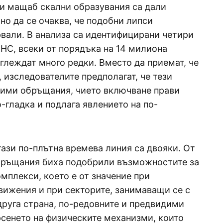
и мащаб скални образувания са дали
но да се очаква, че подобни липси
рвали. В анализа са идентифицирани четири
НС, всеки от порядъка на 14 милиона
глеждат много редки. Вместо да приемат, че
 изследователите предполагат, че тези
дими обръщания, чието включване прави
о-гладка и подлага явлението на по-
ази по-плътна времева линия са двояки. От
обръщания биха подобрили възможностите за
мплекси, което е от значение при
вижения и при секторите, занимаващи се с
друга страна, по-редовните и предвидими
сенето на физическите механизми, които