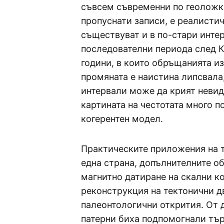
съвсем съвременни по геоложк
пропуснати записи, е реалистич
съществуват и в по-стари инте
последователни периода след К
години, в които обръщанията из
промяната е наистина липсвала,
интервали може да крият неви
картината на честотата много п
когерентен модел.
Практическите приложения на т
една страна, допълнителните 
магнитно датиране на скални ко
реконструкция на тектонични д
палеонтологични открития. От 
патерни биха подпомогнали тър