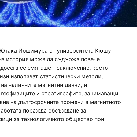
р Ютака Йошимура от университета Кюшу
тна история може да съдържа повече
досега се смяташе – заключение, което
лизи използват статистически методи,
на наличните магнитни данни, и
 геофизиците и стратиграфите, занимаващи
ване на дългосрочните промени в магнитното
 работата поражда обсъждане за
дици за технологичното общество при