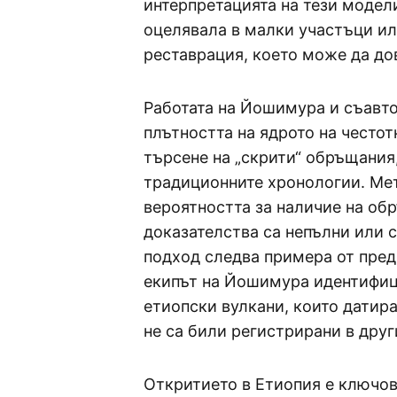
интерпретацията на тези модели
оцелявала в малки участъци ил
реставрация, което може да до
Работата на Йошимура и съавто
плътността на ядрото на честот
търсене на „скрити“ обръщания
традиционните хронологии. Мет
вероятността за наличие на об
доказателства са непълни или 
подход следва примера от пред
екипът на Йошимура идентифиц
етиопски вулкани, които датир
не са били регистрирани в друг
Откритието в Етиопия е ключово