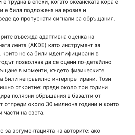
 е трудна в епохи, когато океанската кора е
и е била подложена на ерозия и
веде до пропуснати сигнали за обръщания.
рите въвежда адаптивна оценка на
ната лента (AKDE) като инструмент за
, които не са били идентифицирани в
одът позволява да се оцени по-детайлно
ръщане в моменти, където физическите
са били неправилно интерпретирани. Този
ишно откритие: преди около три години
ира полярни обръщания в базалти от
ат отпреди около 30 милиона години и които
и части на света.
 за аргументацията на авторите: ако