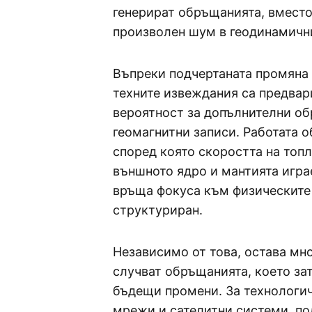
генерират обръщанията, вместо 
произволен шум в геодинамичн
Въпреки подчертаната промяна 
техните извеждания са предвар
вероятност за допълнителни об
геомагнитни записи. Работата 
според която скоростта на топ
външното ядро и мантията игра
връща фокуса към физическите 
структуриран.
Независимо от това, остава мно
случват обръщанията, което за
бъдещи промени. За технологи
мрежи и сателитни системи, по