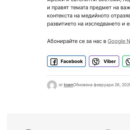
и правят темата предмет на ва
контекста на медийното отразяв
развитието на изследването и 
Абонирайте се за нас в
Google 
Facebook
Viber
от
town
Обновена
февруари 26, 202