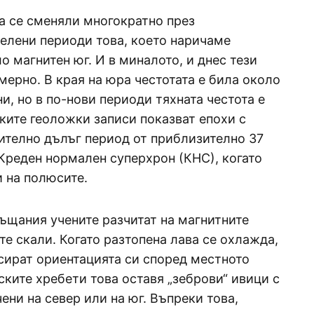
а се сменяли многократно през
делени периоди това, което наричаме
о магнитен юг. И в миналото, и днес тези
ерно. В края на юра честотата е била около
и, но в по-нови периоди тяхната честота е
ите геоложки записи показват епохи с
ително дълъг период от приблизително 37
 Креден нормален суперхрон (КНС), когато
и на полюсите.
ръщания учените разчитат на магнитните
 скали. Когато разтопена лава се охлажда,
сират ориентацията си според местното
ките хребети това оставя „зеброви“ ивици с
ни на север или на юг. Въпреки това,