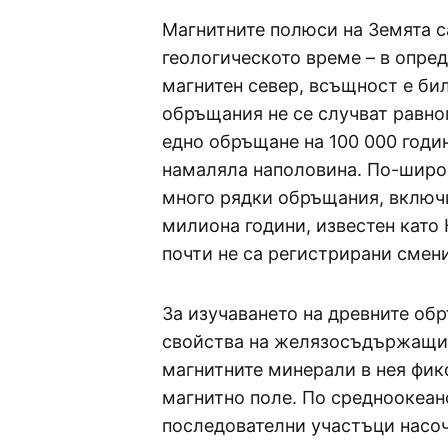
Магнитните полюси на Земята с
геологическото време – в опре
магнитен север, всъщност е бил
обръщания не се случват равном
едно обръщане на 100 000 годин
намаляла наполовина. По-широк
много рядки обръщания, включ
милиона години, известен като
почти не са регистрирани смен
За изучаването на древните об
свойства на желязосъдържащите
магнитните минерали в нея фик
магнитно поле. По средноокеанс
последователни участъци насоче