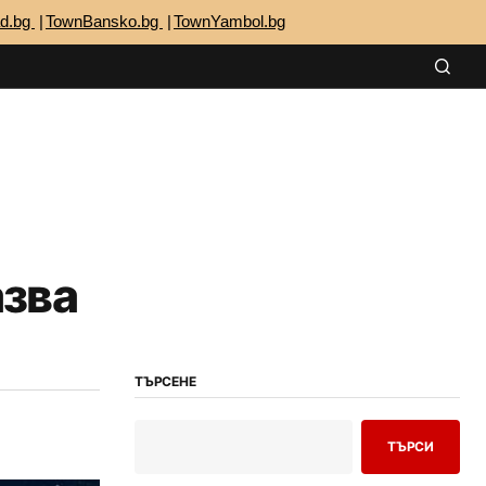
ad.bg
TownBansko.bg
TownYambol.bg
азва
ТЪРСЕНЕ
ТЪРСИ