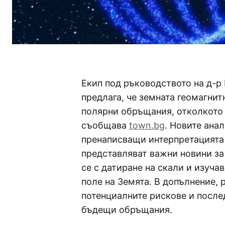
Екип под ръководството на д-
предлага, че земната геомагни
полярни обръщания, отколкото 
съобщава
town.bg
. Новите ана
пренаписващи интерпретацията 
представляват важни новини за
се с датиране на скали и изуча
поле на Земята. В допълнение,
потенциалните рискове и после
бъдещи обръщания.