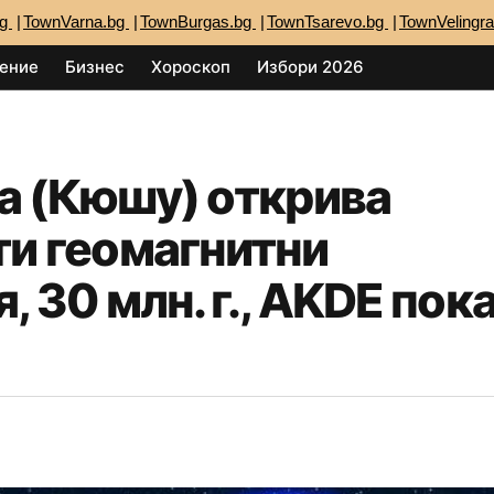
bg
TownVarna.bg
TownBurgas.bg
TownTsarevo.bg
TownVelingr
ение
Бизнес
Хороскоп
Избори 2026
а (Кюшу) открива
и геомагнитни
 30 млн. г., AKDE пок