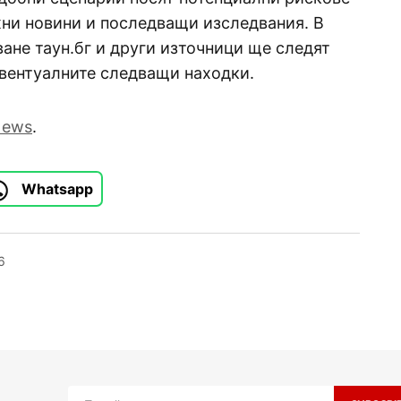
жни новини и последващи изследвания. В
ане таун.бг и други източници ще следят
евентуалните следващи находки.
News
.
Whatsapp
6