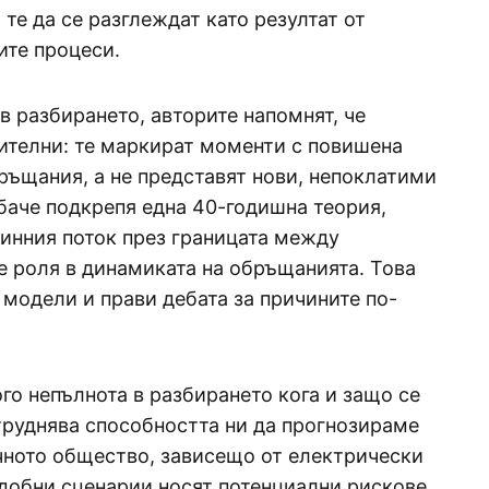
те да се разглеждат като резултат от
ите процеси.
в разбирането, авторите напомнят, че
ителни: те маркират моменти с повишена
ръщания, а не представят нови, непоклатими
обаче подкрепя една 40-годишна теория,
линния поток през границата между
е роля в динамиката на обръщанията. Това
модели и прави дебата за причините по-
го непълнота в разбирането кога и защо се
труднява способността ни да прогнозираме
чното общество, зависещо от електрически
добни сценарии носят потенциални рискове