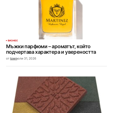
БИЗНЕС
Мъжки парфюми – ароматът, който
подчертава характера и увереността
от
town
юли 31, 2026