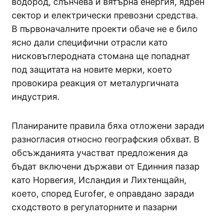
водород, слънчева и вятърна енергия, ядрен
сектор и електрически превозни средства.
В първоначалните проекти обаче не е било
ясно дали специфични отрасли като
нисковъглеродната стомана ще попаднат
под защитата на новите мерки, което
провокира реакция от металургичната
индустрия.
Планираните правила бяха отложени заради
разногласия относно географския обхват. В
обсъжданията участват предложения да
бъдат включени държави от Единния пазар
като Норвегия, Исландия и Лихтенщайн,
което, според Eurofer, е оправдано заради
сходството в регулаторните и пазарни