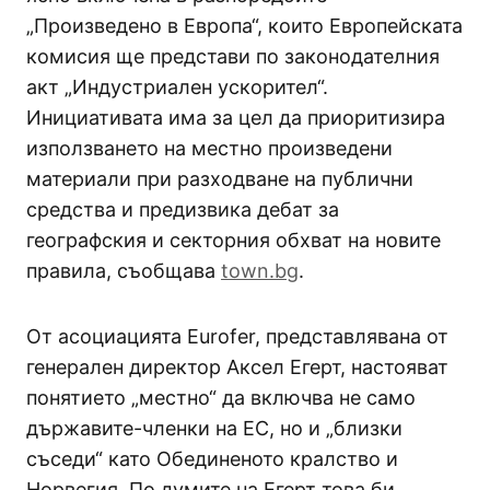
„Произведено в Европа“, които Европейската
комисия ще представи по законодателния
акт „Индустриален ускорител“.
Инициативата има за цел да приоритизира
използването на местно произведени
материали при разходване на публични
средства и предизвика дебат за
географския и секторния обхват на новите
правила, съобщава
town.bg
.
От асоциацията Eurofer, представлявана от
генерален директор Аксел Егерт, настояват
понятието „местно“ да включва не само
държавите-членки на ЕС, но и „близки
съседи“ като Обединеното кралство и
Норвегия. По думите на Егерт това би