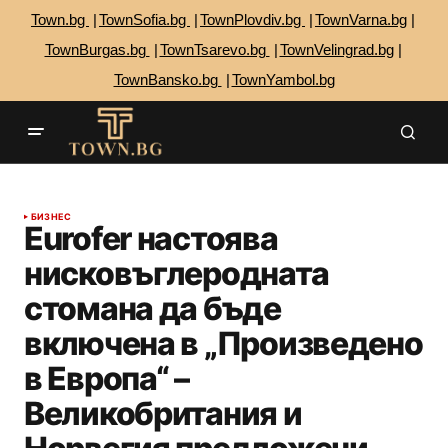
Town.bg
TownSofia.bg
TownPlovdiv.bg
TownVarna.bg
TownBurgas.bg
TownTsarevo.bg
TownVelingrad.bg
TownBansko.bg
TownYambol.bg
БИЗНЕС
Eurofer настоява
нисковъглеродната
стомана да бъде
включена в „Произведено
в Европа“ –
Великобритания и