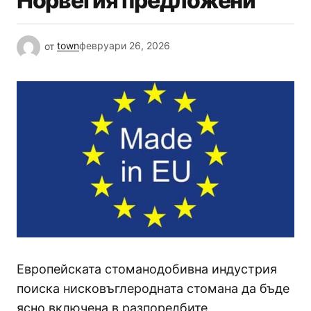
Норвегия предложени
от
town
февруари 26, 2026
Европейската стоманодобивна индустрия
поиска нисковъглеродната стомана да бъде
ясно включена в разпоредбите