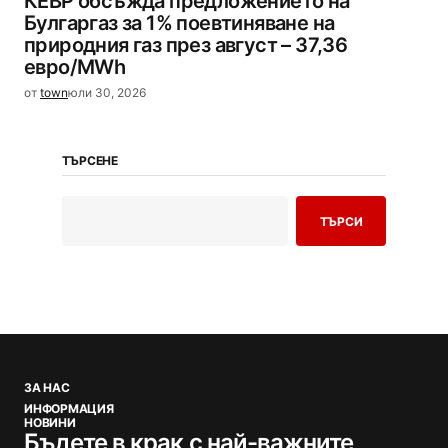
КЕВР обсъжда предложението на
Булгаргаз за 1% поевтиняване на
природния газ през август – 37,36
евро/MWh
от
town
юли 30, 2026
ТЪРСЕНЕ
ТЪРСИ
ЗА НАС
ИНФОРМАЦИЯ
НОВИНИ
Бъдете в крак с най-важните