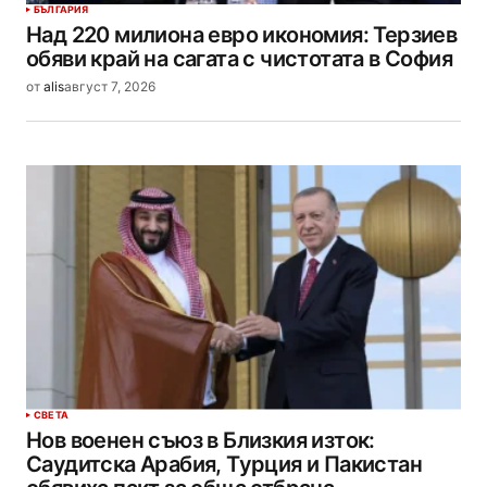
БЪЛГАРИЯ
Над 220 милиона евро икономия: Терзиев
обяви край на сагата с чистотата в София
от
alis
август 7, 2026
СВЕТА
Нов военен съюз в Близкия изток:
Саудитска Арабия, Турция и Пакистан