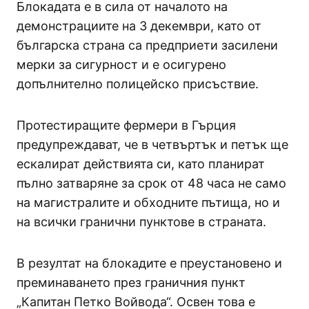
Блокадата е в сила от началото на
демонстрациите на 3 декември, като от
българска страна са предприети засилени
мерки за сигурност и е осигурено
допълнително полицейско присъствие.
Протестиращите фермери в Гърция
предупреждават, че в четвъртък и петък ще
ескалират действията си, като планират
пълно затваряне за срок от 48 часа не само
на магистралите и обходните пътища, но и
на всички гранични пунктове в страната.
В резултат на блокадите е преустановено и
преминаването през граничния пункт
„Капитан Петко Войвода“. Освен това е