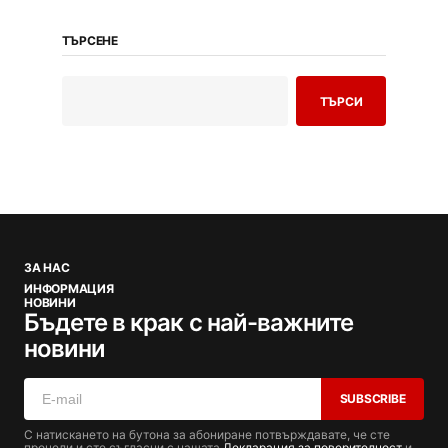
ТЪРСЕНЕ
ТЪРСИ
ЗА НАС
ИНФОРМАЦИЯ
НОВИНИ
Бъдете в крак с най-важните
новини
SUBSCRIBE
С натискането на бутона за абониране потвърждавате, че сте
прочели и сте съгласни с нашата
Декларация за поверителност
и