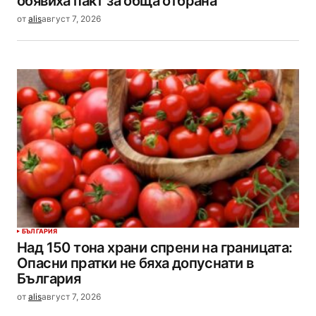
обявиха пакт за обща отбрана
от
alis
август 7, 2026
БЪЛГАРИЯ
Над 150 тона храни спрени на границата:
Опасни пратки не бяха допуснати в
България
от
alis
август 7, 2026