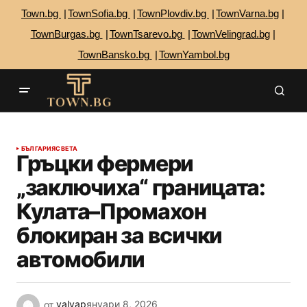
Town.bg
TownSofia.bg
TownPlovdiv.bg
TownVarna.bg
TownBurgas.bg
TownTsarevo.bg
TownVelingrad.bg
TownBansko.bg
TownYambol.bg
БЪЛГАРИЯ
СВЕТА
Гръцки фермери
„заключиха“ границата:
Кулата–Промахон
блокиран за всички
автомобили
от
valyap
януари 8, 2026