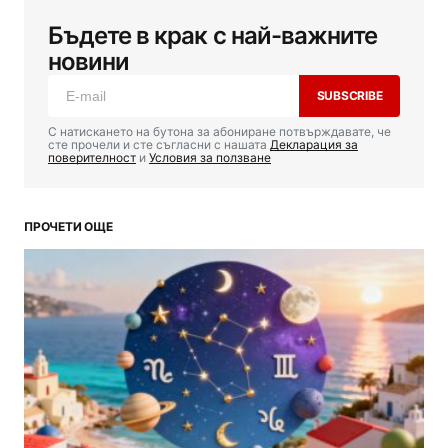
Бъдете в крак с най-важните
новини
SUBSCRIBE
С натискането на бутона за абониране потвърждавате, че
сте прочели и сте съгласни с нашата
Декларация за
поверителност
и
Условия за ползване
ПРОЧЕТИ ОЩЕ