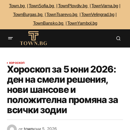
Town.bg
TownSofia.bg
TownPlovdiv.bg
TownVarna.bg
TownBurgas.bg
TownTsarevo.bg
TownVelingrad.bg
TownBansko.bg
TownYambol.bg
ХОРОСКОП
Хороскоп за 5 юни 2026:
ден на смели решения,
нови шансове и
положителна промяна за
всички зодии
от
town
юни 5, 2026