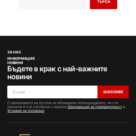
ТЪРСИ
ЗА НАС
ИНФОРМАЦИЯ
НОВИНИ
Бъдете в крак с най-важните
новини
SUBSCRIBE
С натискането на бутона за абониране потвърждавате, че сте
прочели и сте съгласни с нашата
Декларация за поверителност
и
Условия за ползване