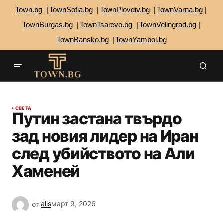
Town.bg
TownSofia.bg
TownPlovdiv.bg
TownVarna.bg
TownBurgas.bg
TownTsarevo.bg
TownVelingrad.bg
TownBansko.bg
TownYambol.bg
СВЕТА
Путин застана твърдо
зад новия лидер на Иран
след убийството на Али
Хаменей
от
alis
март 9, 2026