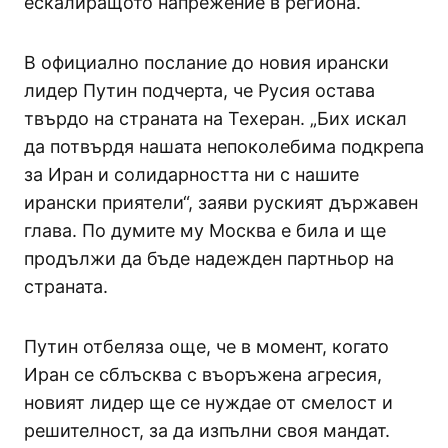
ескалиращото напрежение в региона.
В официално послание до новия ирански
лидер Путин подчерта, че Русия остава
твърдо на страната на Техеран. „Бих искал
да потвърдя нашата непоколебима подкрепа
за Иран и солидарността ни с нашите
ирански приятели“, заяви руският държавен
глава. По думите му Москва е била и ще
продължи да бъде надежден партньор на
страната.
Путин отбеляза още, че в момент, когато
Иран се сблъсква с въоръжена агресия,
новият лидер ще се нуждае от смелост и
решителност, за да изпълни своя мандат.