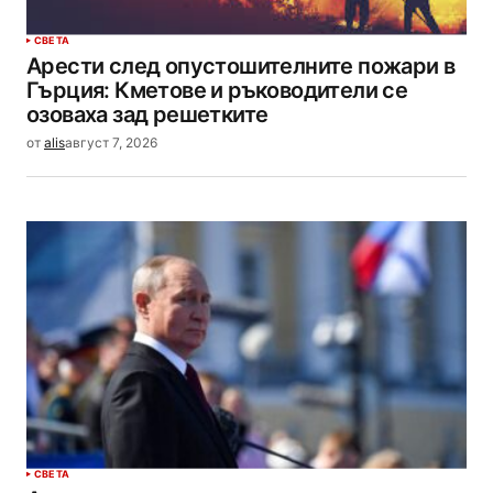
СВЕТА
Арести след опустошителните пожари в
Гърция: Кметове и ръководители се
озоваха зад решетките
от
alis
август 7, 2026
СВЕТА