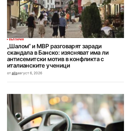
БЪЛГАРИЯ
„Шалом“ и МВР разговарят заради
скандала в Банско: изясняват има ли
антисемитски мотив в конфликта с
италианските ученици
от
alis
август 6, 2026