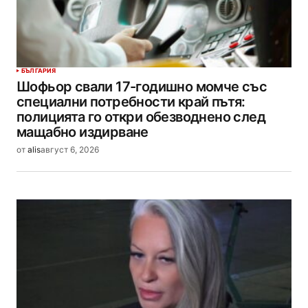
БЪЛГАРИЯ
Шофьор свали 17-годишно момче със
специални потребности край пътя:
полицията го откри обезводнено след
мащабно издирване
от
alis
август 6, 2026