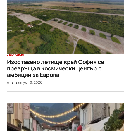
БЪЛГАРИЯ
Изоставено летище край София се
превръща в космически център с
амбиции за Европа
от
alis
август 6, 2026