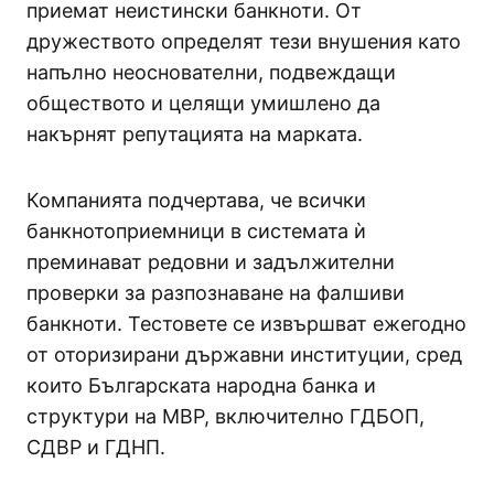
приемат неистински банкноти. От
дружеството определят тези внушения като
напълно неоснователни, подвеждащи
обществото и целящи умишлено да
накърнят репутацията на марката.
Компанията подчертава, че всички
банкнотоприемници в системата ѝ
преминават редовни и задължителни
проверки за разпознаване на фалшиви
банкноти. Тестовете се извършват ежегодно
от оторизирани държавни институции, сред
които Българската народна банка и
структури на МВР, включително ГДБОП,
СДВР и ГДНП.