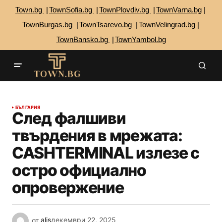
Town.bg
TownSofia.bg
TownPlovdiv.bg
TownVarna.bg
TownBurgas.bg
TownTsarevo.bg
TownVelingrad.bg
TownBansko.bg
TownYambol.bg
БЪЛГАРИЯ
След фалшиви
твърдения в мрежата:
CASHTERMINAL излезе с
остро официално
опровержение
от
alis
декември 22, 2025