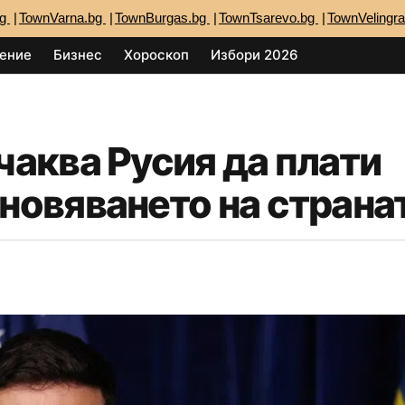
bg
TownVarna.bg
TownBurgas.bg
TownTsarevo.bg
TownVelingr
ение
Бизнес
Хороскоп
Избори 2026
чаква Русия да плати
новяването на страна