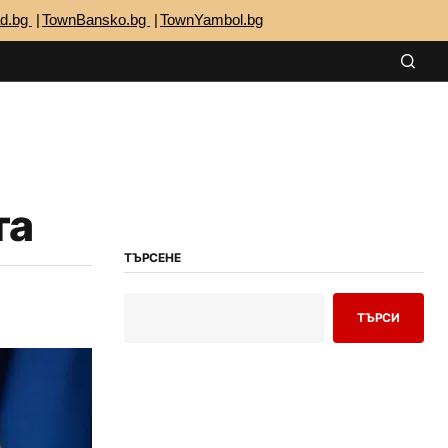
ad.bg
TownBansko.bg
TownYambol.bg
та
ТЪРСЕНЕ
ТЪРСИ