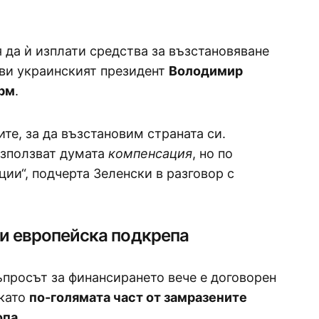
 да ѝ изплати средства за възстановяване
яви украинският президент
Володимир
рм
.
ите, за да възстановим страната си.
използват думата
компенсация
, но по
ии“, подчерта Зеленски в разговор с
 и европейска подкрепа
ъпросът за финансирането вече е договорен
 като
по-голямата част от замразените
опа
.