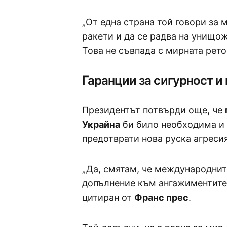
„От една страна той говори за м
ракети и да се радва на унищо
Това не съвпада с мирната рето
Гаранции за сигурност 
Президентът потвърди още, че
Украйна
би било необходима и р
предотврати нова руска агресия
„Да, смятам, че международните
допълнение към ангажиментите 
цитиран от
Франс прес
.