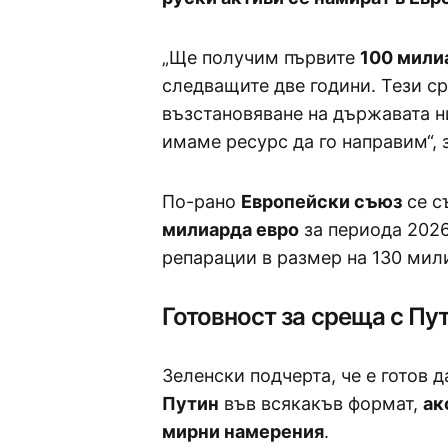
„Ще получим първите
100 мили
следващите две години. Тези с
възстановяване на държавата ни
имаме ресурс да го направим“, 
По-рано
Европейски съюз
се с
милиарда евро
за периода 2026
репарации в размер на 130 мил
Готовност за среща с Пут
Зеленски подчерта, че е готов 
Путин
във всякакъв формат,
ак
мирни намерения
.