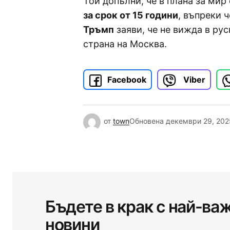
Той допълни, че в плана за ми
за срок от 15 години
, въпреки 
Тръмп
заяви, че не вижда в рус
страна на Москва.
Facebook
Viber
от
town
Обновена
декември 29, 202
Бъдете в крак с най-ва
новини