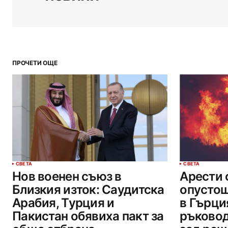
ПРОЧЕТИ ОЩЕ
СВЕТА
СВЕТА
Нов военен съюз в
Арести 
Близкия изток: Саудитска
опустош
Арабия, Турция и
в Гърци
Пакистан обявиха пакт за
ръковод