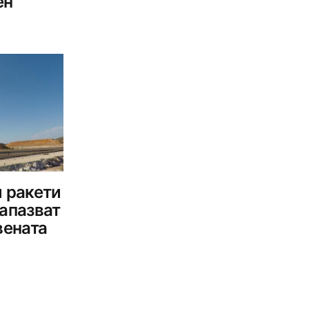
ен
и ракети
апазват
вената