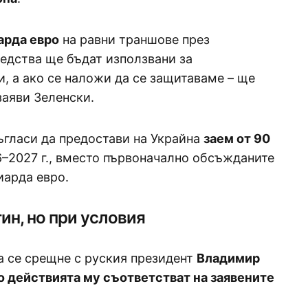
арда евро
на равни траншове през
редства ще бъдат използвани за
, а ако се наложи да се защитаваме – ще
заяви Зеленски.
ъгласи да предостави на Украйна
заем от 90
–2027 г., вместо първоначално обсъжданите
иарда евро.
ин, но при условия
да се срещне с руския президент
Владимир
о действията му съответстват на заявените