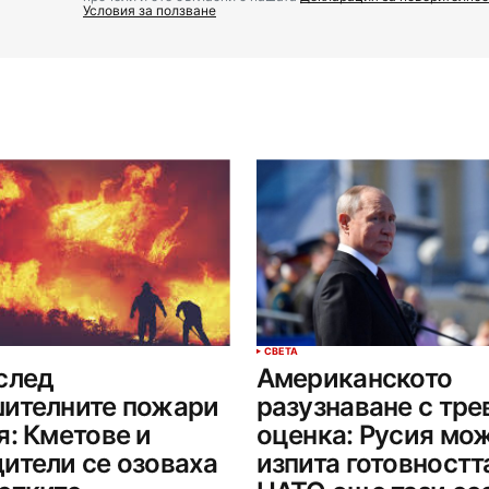
Условия за ползване
СВЕТА
след
Американското
ителните пожари
разузнаване с тр
я: Кметове и
оценка: Русия мо
ители се озоваха
изпита готовностт