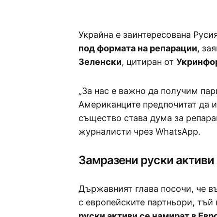
Украйна е заинтересована Русия
под формата на репарации
, за
Зеленски
, цитиран от
Укринфо
„За нас е важно да получим пар
Американците предпочитат да 
същество става дума за репарац
журналисти чрез WhatsApp.
Замразени руски активи
Държавният глава посочи, че в
с европейските партньори, тъй
руски активи се намират в Евр