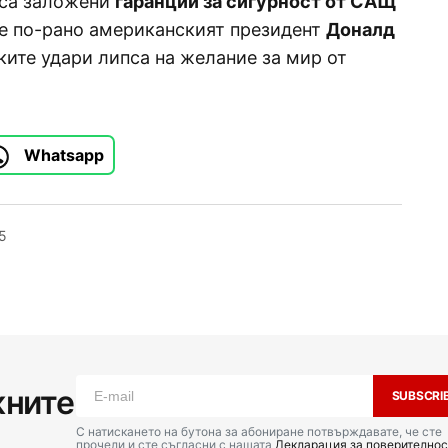
р са заложени
гаранции за сигурност от САЩ
че по-рано американският президент
Доналд
ките удари липса на желание за мир от
Whatsapp
5
жните
SUBSCRI
С натискането на бутона за абониране потвърждавате, че сте
прочели и сте съгласни с нашата
Декларация за поверителнос