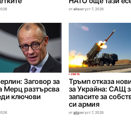
етките
НАТО още тази ес
 2026
от
alis
август 7, 2026
СВЕТА
Берлин: Заговор за
Тръмп отказа нов
а Мерц разтърсва
за Украйна: САЩ з
еди ключови
запасите за собст
си армия
 2026
от
alis
август 7, 2026