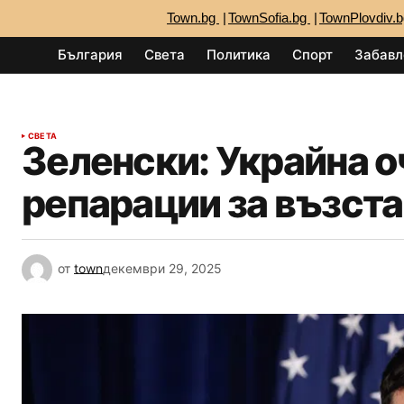
Town.bg
TownSofia.bg
TownPlovdiv.
България
Света
Политика
Спорт
Забавл
СВЕТА
Зеленски: Украйна о
репарации за възста
от
town
декември 29, 2025