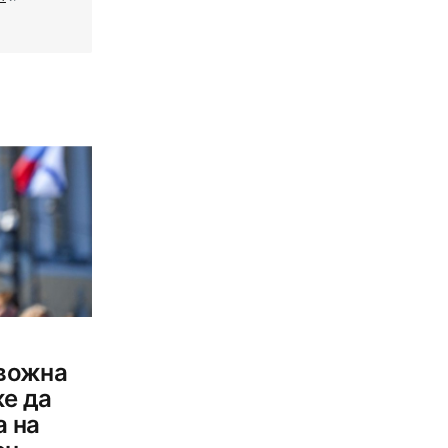
евожна
же да
а на