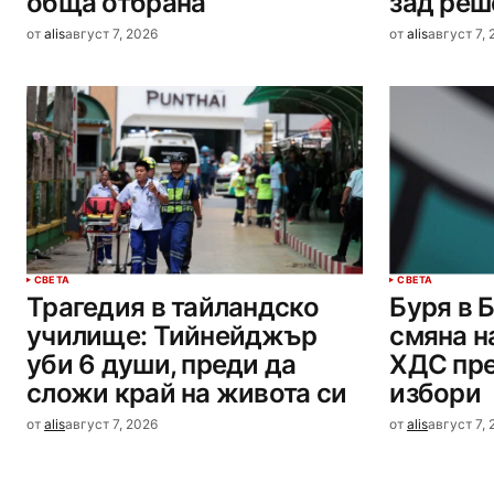
обща отбрана
зад реш
от
alis
август 7, 2026
от
alis
август 7,
СВЕТА
СВЕТА
Трагедия в тайландско
Буря в 
училище: Тийнейджър
смяна н
уби 6 души, преди да
ХДС пр
сложи край на живота си
избори
от
alis
август 7, 2026
от
alis
август 7,