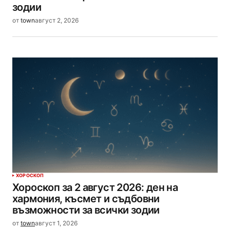
зодии
от
town
август 2, 2026
ХОРОСКОП
Хороскоп за 2 август 2026: ден на
хармония, късмет и съдбовни
възможности за всички зодии
от
town
август 1, 2026