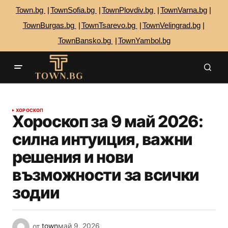
Town.bg
TownSofia.bg
TownPlovdiv.bg
TownVarna.bg
TownBurgas.bg
TownTsarevo.bg
TownVelingrad.bg
TownBansko.bg
TownYambol.bg
ХОРОСКОП
Хороскоп за 9 май 2026:
силна интуиция, важни
решения и нови
възможности за всички
зодии
от
town
май 9, 2026