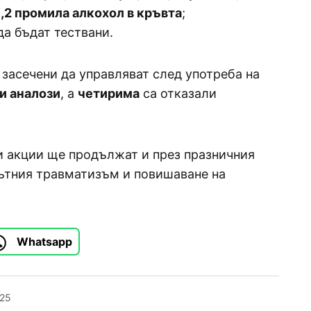
1,2 промила алкохол в кръвта
;
да бъдат тествани.
 засечени да управляват след употреба на
и аналози
, а
четирима
са отказали
и акции ще продължат и през празничния
пътния травматизъм и повишаване на
Whatsapp
025