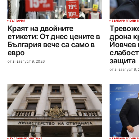
БЪЛГАРИЯ
БЪЛГАРИЯ
ПОЛИТ
Краят на двойните
Тревоже
етикети: От днес цените в
дрона к
България вече са само в
Йовчев 
евро
слабост
защита
от
alis
август 9, 2026
от
alis
август 9,
БЪЛГАРИЯ
ПОЛИТИКА
БЪЛГАРИЯ
ПОЛИТ