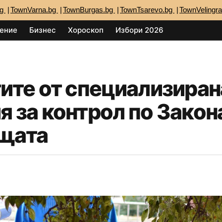
bg
TownVarna.bg
TownBurgas.bg
TownTsarevo.bg
TownVelingr
ение
Бизнес
Хороскоп
Избори 2026
ите от специализиран
 за контрол по Закона
ищата