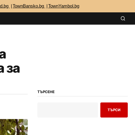
ad.bg
TownBansko.bg
TownYambol.bg
а
 за
ТЪРСЕНЕ
ТЪРСИ