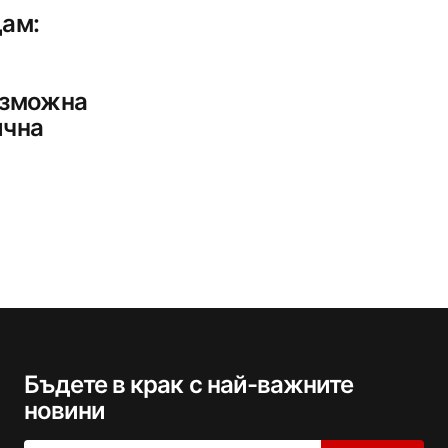
дам:
ъзможна
ична
Бъдете в крак с най-важните
новини