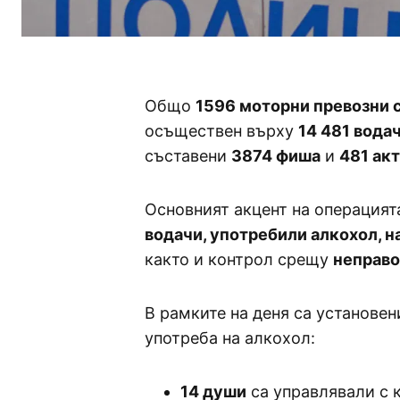
Общо
1596 моторни превозни 
осъществен върху
14 481 вода
съставени
3874 фиша
и
481 ак
Основният акцент на операцият
водачи, употребили алкохол, 
както и контрол срещу
неправ
В рамките на деня са установе
употреба на алкохол:
14 души
са управлявали с