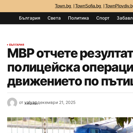
Town.bg
TownSofia.bg
TownPlovdiv.
България
Света
Политика
Спорт
Забавл
БЪЛГАРИЯ
МВР отчете резултат
полицейска операция
движението по път
от
valyap
декември 21, 2025