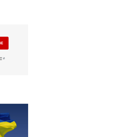
BE
т
и