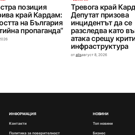
остра позиция
Тревога край Кар
рива край Кардам:
Депутат призова
остта на България
инцидентът да се
ртийна пропаганда“
разследва като в
атака срещу крит
 2026
инфраструктура
от
alis
август 8, 2026
ИНФОРМАЦИЯ
НОВИНИ
Контакти
Топ новини
Политика за поверителност
Бизнес