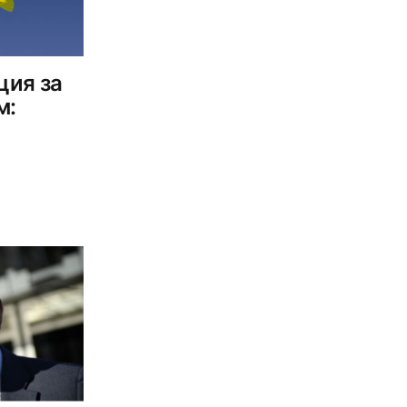
ция за
м: