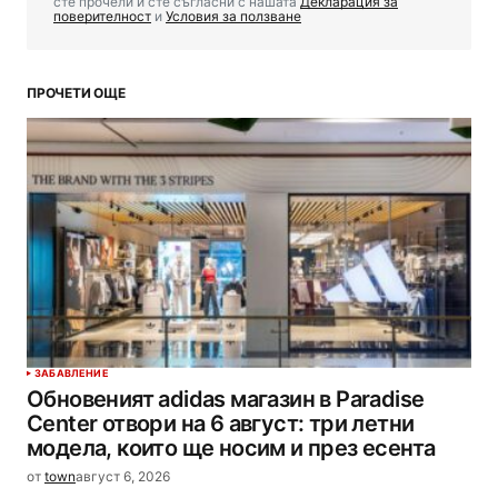
сте прочели и сте съгласни с нашата
Декларация за
поверителност
и
Условия за ползване
ПРОЧЕТИ ОЩЕ
ЗАБАВЛЕНИЕ
Обновеният adidas магазин в Paradise
Center отвори на 6 август: три летни
модела, които ще носим и през есента
от
town
август 6, 2026