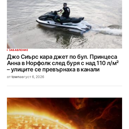
ЗАБАВЛЕНИЕ
Джо Сиърс кара джет по бул. Принцеса
Анна в Норфолк след буря с над 110 л/м²
– улиците се превърнаха в канали
от
town
август 6, 2026