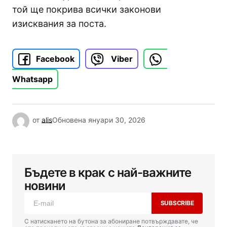
той ще покрива всички законови
изисквания за поста.
Facebook
Viber
Whatsapp
от
alis
Обновена
януари 30, 2026
Бъдете в крак с най-важните
новини
SUBSCRIBE
С натискането на бутона за абониране потвърждавате, че