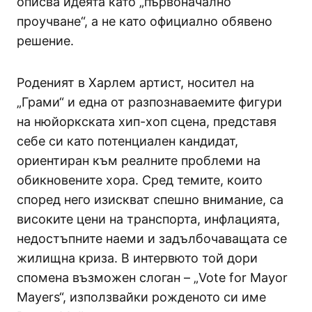
описва идеята като „първоначално
проучване“, а не като официално обявено
решение.
Роденият в Харлем артист, носител на
„Грами“ и една от разпознаваемите фигури
на нюйоркската хип-хоп сцена, представя
себе си като потенциален кандидат,
ориентиран към реалните проблеми на
обикновените хора. Сред темите, които
според него изискват спешно внимание, са
високите цени на транспорта, инфлацията,
недостъпните наеми и задълбочаващата се
жилищна криза. В интервюто той дори
спомена възможен слоган – „Vote for Mayor
Mayers“, използвайки рожденото си име