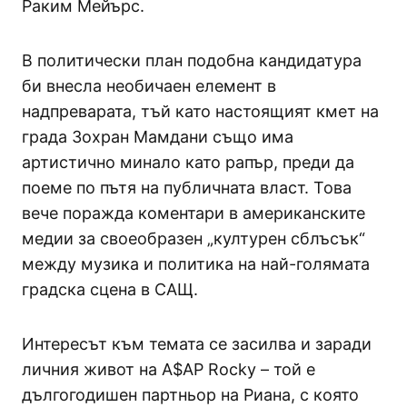
Раким Мейърс.
В политически план подобна кандидатура
би внесла необичаен елемент в
надпреварата, тъй като настоящият кмет на
града Зохран Мамдани също има
артистично минало като рапър, преди да
поеме по пътя на публичната власт. Това
вече поражда коментари в американските
медии за своеобразен „културен сблъсък“
между музика и политика на най-голямата
градска сцена в САЩ.
Интересът към темата се засилва и заради
личния живот на A$AP Rocky – той е
дългогодишен партньор на Риана, с която