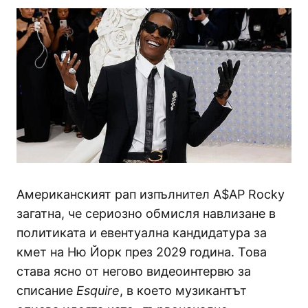
Американският рап изпълнител A$AP Rocky
загатна, че сериозно обмисля навлизане в
политиката и евентуална кандидатура за
кмет на Ню Йорк през 2029 година. Това
става ясно от негово видеоинтервю за
списание
Esquire
, в което музикантът