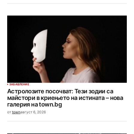
ЗАБАВЛЕНИЕ
Астролозите посочват: Тези зодии са
майстори в криењето на истината – нова
галерия на town.bg
от
town
август 6, 2026