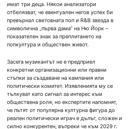
имат три деца. Някои анализатори
отбелязват, че евентуален негов успех би
превърнал световната поп и R&B звезда в
символична „първа дама“ на Ню Йорк –
показателен знак за преплитането на
попкултура и обществен живот.
Засега музикантът не е предприел
конкретни организационни или правни
стъпки за създаване на кампания или
политически комитет. Изявленията му се
тълкуват като сигнал за интерес към
обществена роля, но експертите напомнят,
че пътят от популярна културна фигура до
реален политически играч е дълъг, сложен и
силно конкурентен, въпреки че към 2029 г.