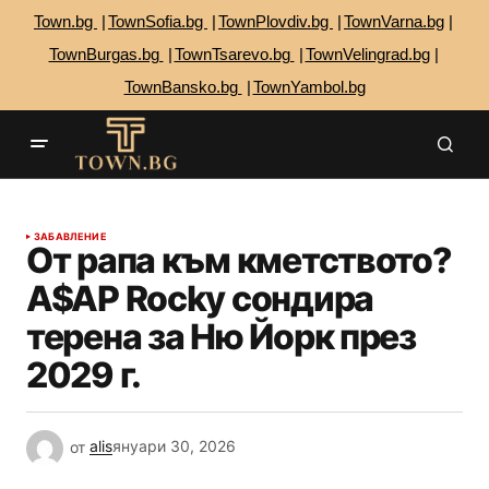
Town.bg
TownSofia.bg
TownPlovdiv.bg
TownVarna.bg
TownBurgas.bg
TownTsarevo.bg
TownVelingrad.bg
TownBansko.bg
TownYambol.bg
ЗАБАВЛЕНИЕ
От рапа към кметството?
A$AP Rocky сондира
терена за Ню Йорк през
2029 г.
от
alis
януари 30, 2026