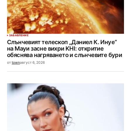
ЗАБАВЛЕНИЕ
Слънчевият телескоп „Даниел К. Инуе“
на Мауи засне вихри KHI: откритие
обяснява нагряването и слънчевите бури
от
town
август 6, 2026