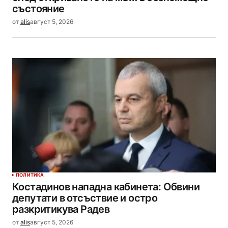
състояние
от
alis
август 5, 2026
ПОЛИТИКА
Костадинов нападна кабинета: Обвини
депутати в отсъствие и остро
разкритикува Радев
от
alis
август 5, 2026