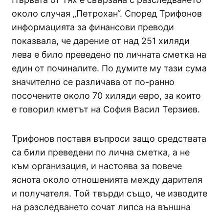
около случая „Петрохан“. Според Трифонов
информацията за финансови преводи
показвала, че дарение от над 251 хиляди
лева е било преведено по личната сметка на
един от починалите. По думите му тази сума
значително се различава от по-ранно
посочените около 70 хиляди евро, за които
е говорил кметът на София Васил Терзиев.
Трифонов поставя въпроси защо средствата
са били преведени по лична сметка, а не
към организация, и настоява за повече
яснота около отношенията между дарителя
и получателя. Той твърди също, че изводите
на разследването сочат липса на външна