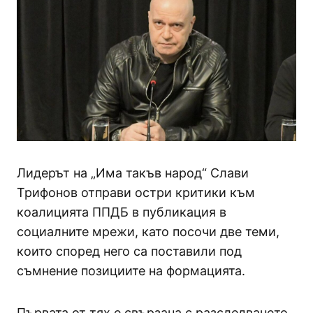
Лидерът на „Има такъв народ“ Слави
Трифонов отправи остри критики към
коалицията ППДБ в публикация в
социалните мрежи, като посочи две теми,
които според него са поставили под
съмнение позициите на формацията.
Първата от тях е свързана с разследването