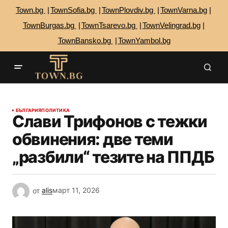
Town.bg
TownSofia.bg
TownPlovdiv.bg
TownVarna.bg
TownBurgas.bg
TownTsarevo.bg
TownVelingrad.bg
TownBansko.bg
TownYambol.bg
БЪЛГАРИЯ
ПОЛИТИКА
Слави Трифонов с тежки
обвинения: две теми
„разбили“ тезите на ППДБ
от
alis
март 11, 2026