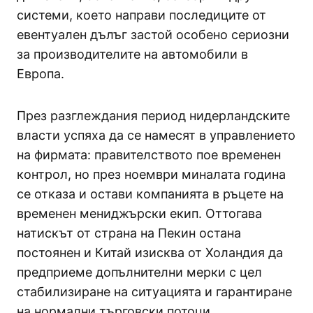
системи, което направи последиците от
евентуален дълъг застой особено сериозни
за производителите на автомобили в
Европа.
През разглеждания период нидерландските
власти успяха да се намесят в управлението
на фирмата: правителството пое временен
контрол, но през ноември миналата година
се отказа и остави компанията в ръцете на
временен мениджърски екип. Оттогава
натискът от страна на Пекин остана
постоянен и Китай изисква от Холандия да
предприеме допълнителни мерки с цел
стабилизиране на ситуацията и гарантиране
на нормални търговски потоци.