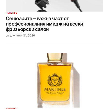
БИЗНЕС
Сешоарите – важна част от
професионалния имидж на всеки
фризьорски салон
от
town
юли 31, 2026
БИЗНЕС