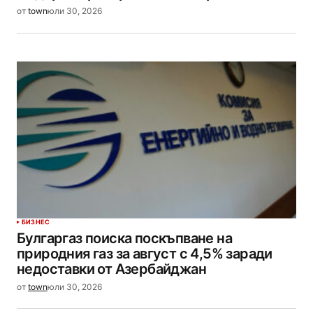
от
town
юли 30, 2026
БИЗНЕС
Булгаргаз поиска поскъпване на
природния газ за август с 4,5% заради
недоставки от Азербайджан
от
town
юли 30, 2026