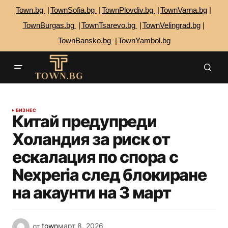
Town.bg
TownSofia.bg
TownPlovdiv.bg
TownVarna.bg
TownBurgas.bg
TownTsarevo.bg
TownVelingrad.bg
TownBansko.bg
TownYambol.bg
БИЗНЕС
Китай предупреди
Холандия за риск от
ескалация по спора с
Nexperia след блокиране
на акаунти на 3 март
от
town
март 8, 2026