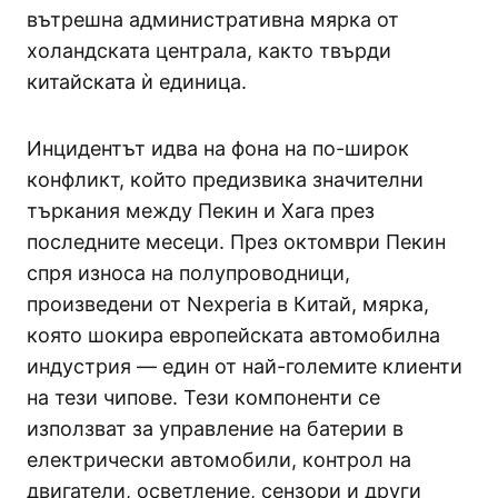
вътрешна административна мярка от
холандската централа, както твърди
китайската ѝ единица.
Инцидентът идва на фона на по-широк
конфликт, който предизвика значителни
търкания между Пекин и Хага през
последните месеци. През октомври Пекин
спря износа на полупроводници,
произведени от Nexperia в Китай, мярка,
която шокира европейската автомобилна
индустрия — един от най-големите клиенти
на тези чипове. Тези компоненти се
използват за управление на батерии в
електрически автомобили, контрол на
двигатели, осветление, сензори и други