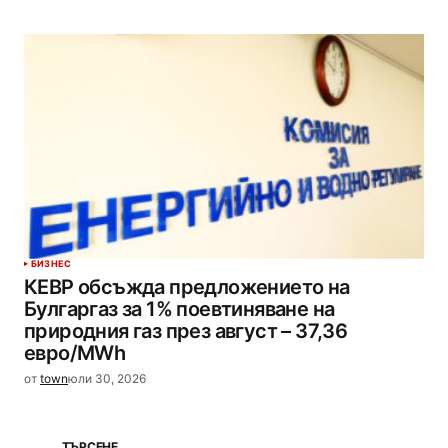
БИЗНЕС
КЕВР обсъжда предложението на
Булгаргаз за 1% поевтиняване на
природния газ през август – 37,36
евро/MWh
от
town
юли 30, 2026
ТЪРСЕНЕ